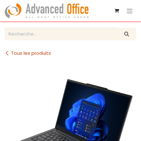
Se rendre au contenu
Tous les produits