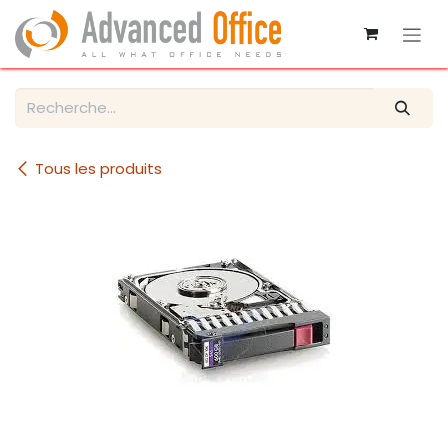
Se rendre au contenu
Tous les produits