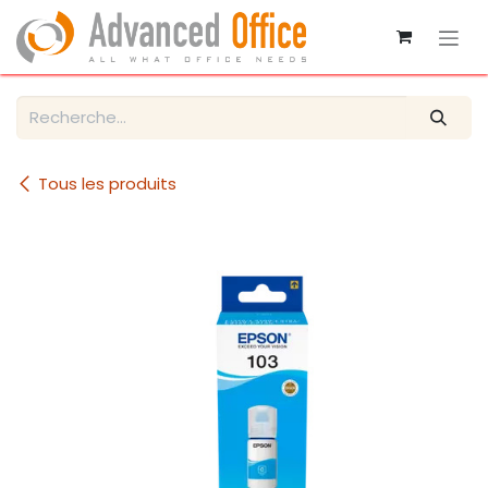
Se rendre au contenu
Tous les produits