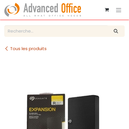
Se rendre au contenu
Tous les produits