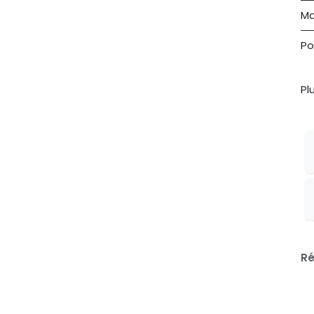
Ma
Po
Pl
Ré