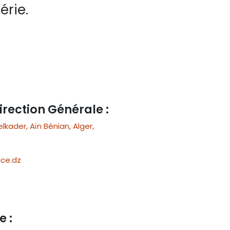
érie.
irection Générale :
ader, Aïn Bénian, Alger,
ce.dz
e :