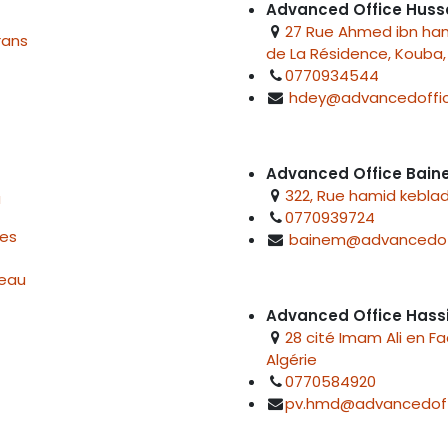
Advanced Office Huss
27 Rue Ahmed ibn hanb
rans
de La Résidence, Kouba, 
0770934544
hdey@advancedoffic
Advanced Office Bai
322, Rue hamid keblad
u
0770939724
res
bainem@advancedof
reau
Advanced Office Hass
28 cité Imam Ali en F
Algérie
0770584920
pv.hmd@advancedoff