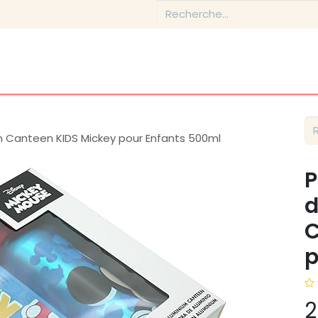
Boutique
Conseils & Inspirations
Contactez-nous
um Canteen KIDS Mickey pour Enfants 500ml
P
d
C
p
2