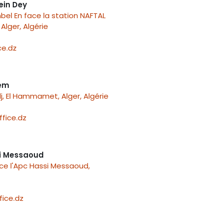
ein Dey
el En face la station NAFTAL
Alger, Algérie
e.dz
nem
j, El Hammamet, Alger, Algérie
fice.dz
i Messaoud
ace l'Apc Hassi Messaoud,
ice.dz