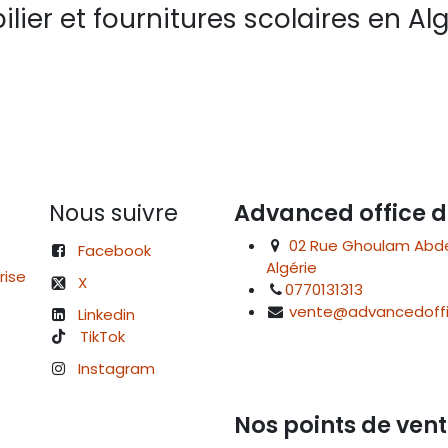
lier et fournitures scolaires en Alg
Nous suivre
Advanced office d
02 Rue Ghoulam Abdelk
Facebook
Algérie
rise
X
0770131313
vente@advancedoffi
Linkedin
TikTok
Instagram
Nos points de vent