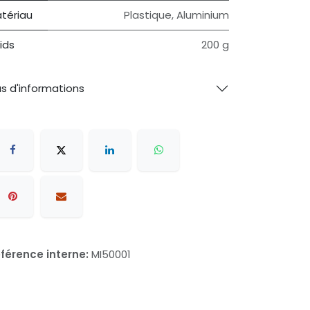
tériau
‎Plastique, Aluminium
ids
‎200 g
us d'informations
férence interne:
MI50001