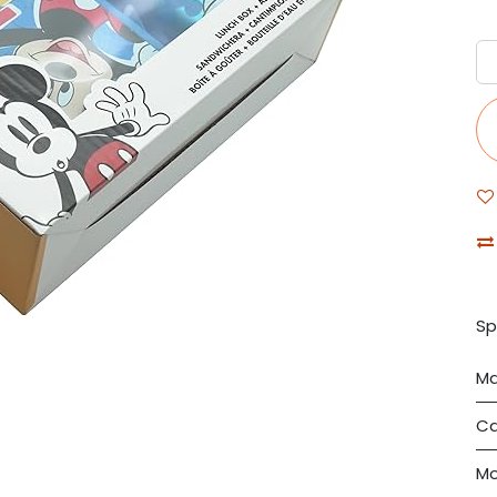
Sp
Ma
Ca
Mo