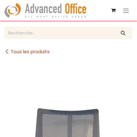
Se rendre au contenu
Tous les produits