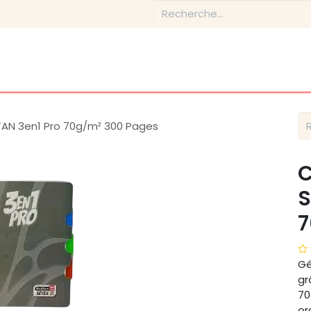
tique
Conseils & Inspirations
Contactez-nous
À prop
LTAN 3en1 Pro 70g/m² 300 Pages
C
S
7
Gé
gr
70
or