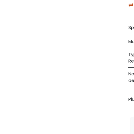
Sp
Ma
Ty
Re
N
de
Pl