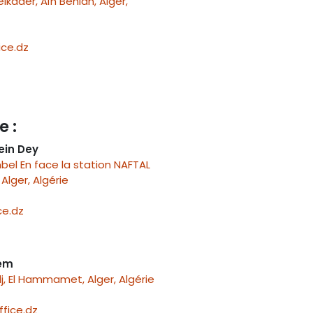
ader, Aïn Bénian, Alger,
ce.dz
e :
ein Dey
el En face la station NAFTAL
Alger, Algérie
e.dz
nem
j, El Hammamet, Alger, Algérie
fice.dz