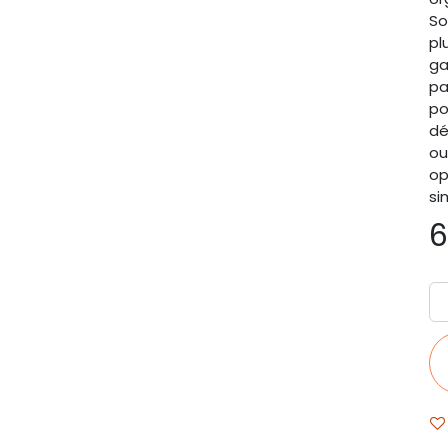
So
pl
ga
pa
po
dé
ou
op
si
6