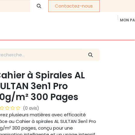
Contactez-nous
MON PA
os de nous
Cadeaux d'entreprise
politique de confidentia
ahier à Spirales AL
ULTAN 3en1 Pro
0g/m² 300 Pages
(0 avis)
rez plusieurs matières avec efficacité
âce au Cahier à spirales AL SULTAN 3en1 Pro
g/m² 300 pages, conçu pour une
ganisation intelligente et un usage intensif.