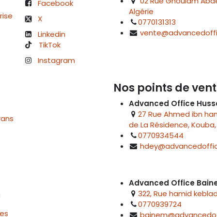
02 Rue Ghoulam Abdelk
Facebook
Algérie
rise
X
0770131313
vente@advancedoffi
Linkedin
TikTok
Instagram
Nos points de vent
Advanced Office Huss
27 Rue Ahmed ibn hanb
rans
de La Résidence, Kouba, 
0770934544
hdey@advancedoffic
Advanced Office Bai
322, Rue hamid keblad
u
0770939724
res
bainem@advancedof