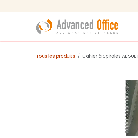
Se rendre au contenu
Bou
Tous les produits
Cahier à Spirales AL SU