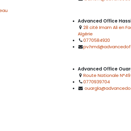
reau
Advanced Office Hass
28 cité Imam Ali en F
Algérie
0770584920
pv.hmd@advancedoff
Advanced Office Ouar
Route Nationale N°49 
0770939704
ouargla@advancedof