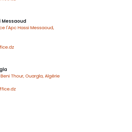
i Messaoud
ace l'Apc Hassi Messaoud,
ice.dz
gla
Beni Thour, Ouargla, Algérie
fice.dz