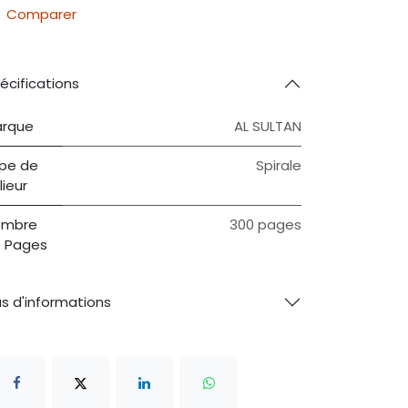
Comparer
écifications
rque
AL SULTAN
pe de
Spirale
lieur
ombre
300 pages
 Pages
us d'informations