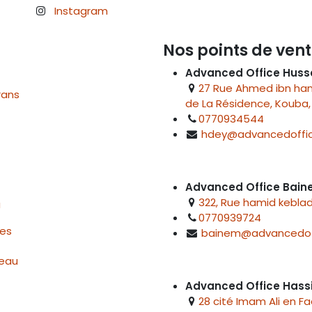
Instagram
Nos points de vent
Advanced Office Huss
27 Rue Ahmed ibn hanb
rans
de La Résidence, Kouba, 
0770934544
hdey@advancedoffic
Advanced Office Bai
322, Rue hamid keblad
u
0770939724
res
bainem@advancedof
reau
Advanced Office Hass
28 cité Imam Ali en F