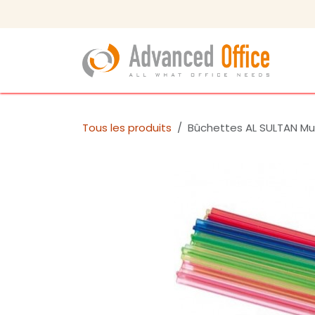
Se rendre au contenu
Tous les produits
Bûchettes AL SULTAN Mu