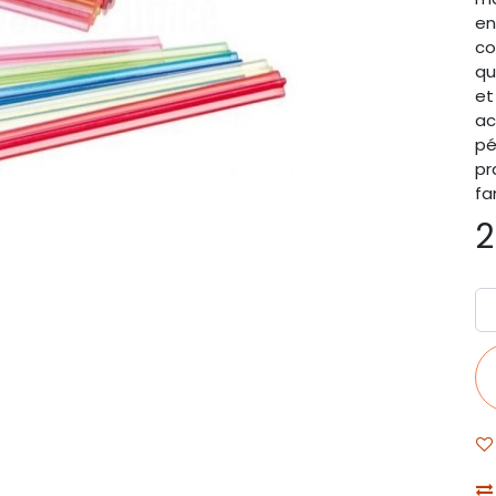
en
co
qu
et
ac
pé
pr
fa
2