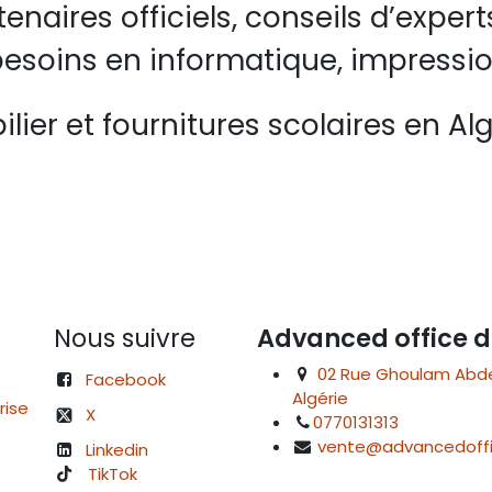
rtenaires officiels, conseils d’ex
esoins en informatique, impressio
lier et fournitures scolaires en Alg
Nous suivre
Advanced office d
02 Rue Ghoulam Abdelk
Facebook
Algérie
rise
X
0770131313
vente@advancedoffi
Linkedin
TikTok