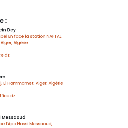
e :
ein Dey
el En face la station NAFTAL
Alger, Algérie
e.dz
nem
j, El Hammamet, Alger, Algérie
fice.dz
i Messaoud
ace l'Apc Hassi Messaoud,