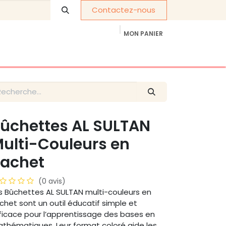
Contactez-nous
MON PANIER
À propos de nous
Cadeaux d'entreprise
ûchettes AL SULTAN
ulti-Couleurs en
achet
(0 avis)
s Bûchettes AL SULTAN multi-couleurs en
chet sont un outil éducatif simple et
ficace pour l’apprentissage des bases en
thématiques. Leur format coloré aide les