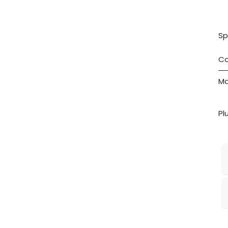
Sp
Co
Ma
Pl