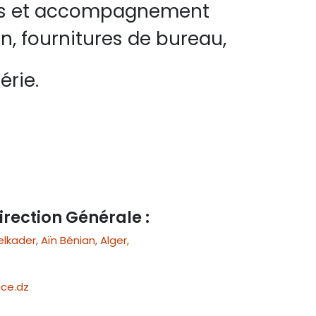
perts et accompagnement
n, fournitures de bureau,
érie.
irection Générale :
ader, Aïn Bénian, Alger,
ce.dz