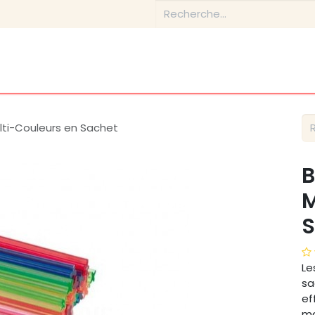
Boutique
Conseils & Inspirations
Contactez-nous
lti-Couleurs en Sachet
B
M
S
Le
sa
ef
ma