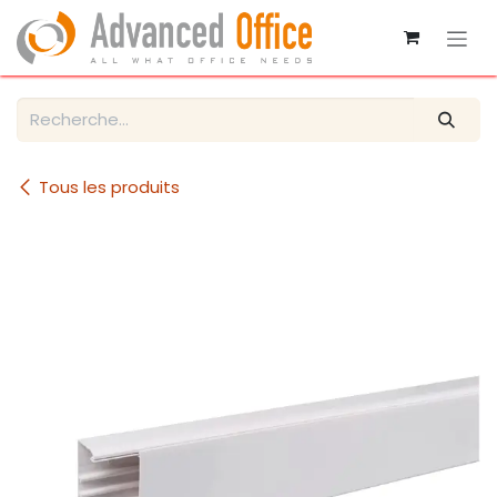
Se rendre au contenu
Tous les produits