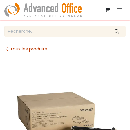
Se rendre au contenu
Tous les produits