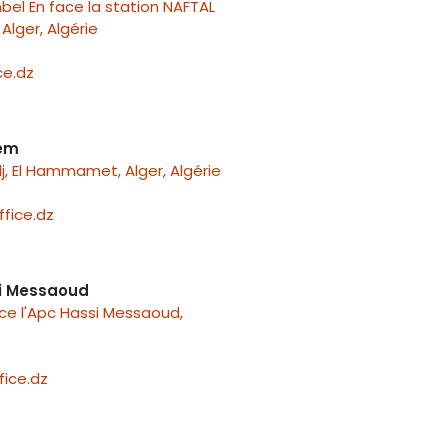
el En face la station NAFTAL
Alger, Algérie
e.dz
nem
j, El Hammamet, Alger, Algérie
fice.dz
i Messaoud
ace l'Apc Hassi Messaoud,
ice.dz