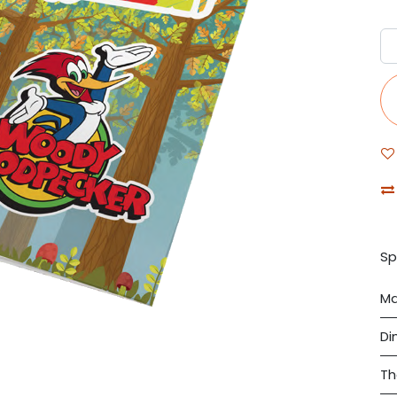
Sp
Ma
Di
T