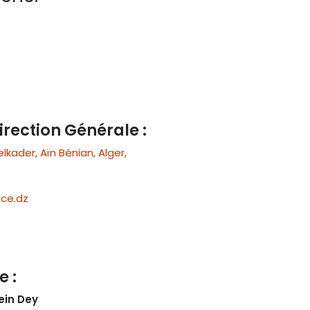
irection Générale :
ader, Aïn Bénian, Alger,
ce.dz
e :
ein Dey