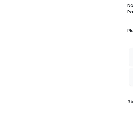
No
Pa
Pl
Ré