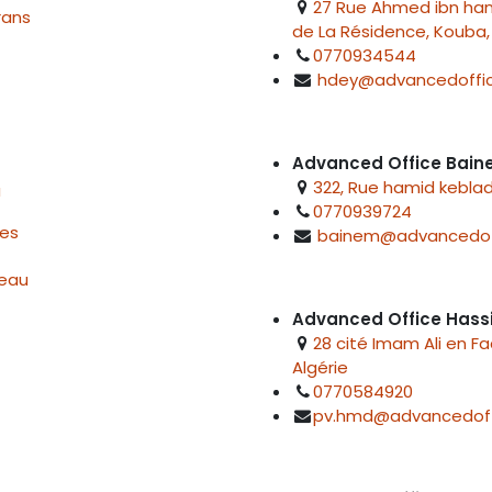
27 Rue Ahmed ibn hanb
rans
de La Résidence, Kouba, 
0770934544
hdey@advancedoffic
Advanced Office Bai
322, Rue hamid keblad
u
0770939724
res
bainem@advancedof
reau
Advanced Office Hass
28 cité Imam Ali en F
Algérie
0770584920
pv.hmd@advancedoff