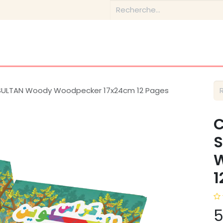
Boutique
Conseils & Inspirations
Contactez-nous
L SULTAN Woody Woodpecker 17x24cm 12 Pages
C
S
W
1
5