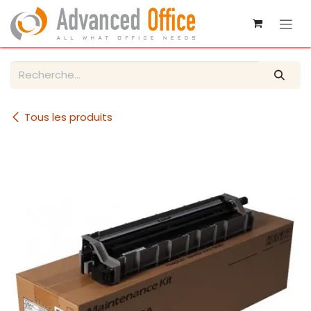
Se rendre au contenu
Tous les produits