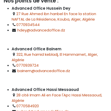
Nos points de vente :
Advanced Office Hussein Dey
27 Rue Ahmed ibn hanbel En face la station
NAFTAL de La Résidence, Kouba, Alger, Algérie
0770934544
hdey@advancedoffice.dz
Advanced Office Bainem
322, Rue hamid kebladj, El Hammamet, Alger,
Algérie
0770939724
bainem@advancedoffice.dz
Advanced Office Hassi Messaoud
28 cité Imam Ali en Face l'Apc Hassi Messaoud,
Algérie
0770584920