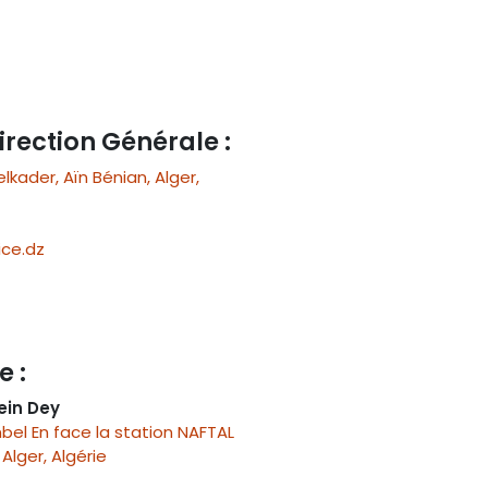
irection Générale :
ader, Aïn Bénian, Alger,
ce.dz
e :
ein Dey
el En face la station NAFTAL
Alger, Algérie