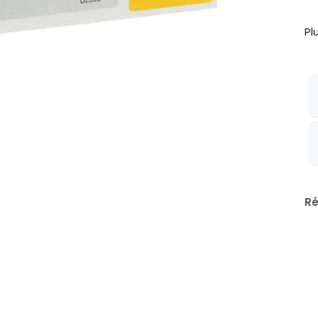
Pl
Ré