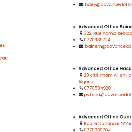
hdey@advancedoffic
Advanced Office Bai
322, Rue hamid keblad
u
0770939724
res
bainem@advancedof
reau
Advanced Office Hass
28 cité Imam Ali en F
Algérie
0770584920
pv.hmd@advancedoff
Advanced Office Ouar
Route Nationale N°49 
0770939704