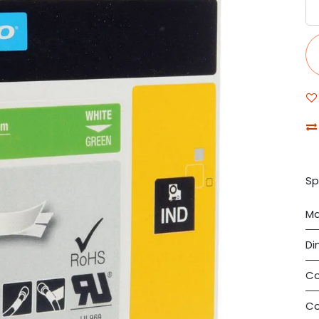
Sp
Ma
Di
Co
Co