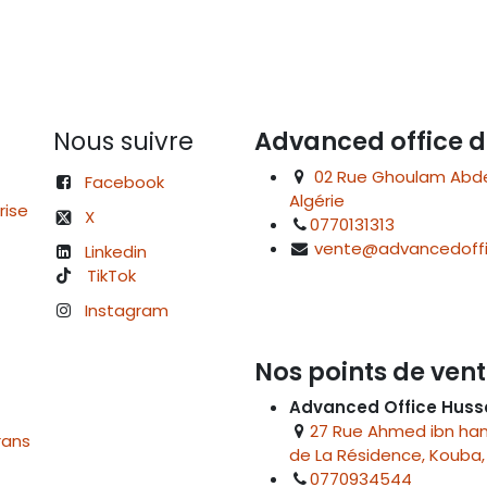
Nous suivre
Advanced office d
02 Rue Ghoulam Abdelk
Facebook
Algérie
rise
X
0770131313
vente@advancedoffi
Linkedin
TikTok
Instagram
Nos points de vent
Advanced Office Huss
27 Rue Ahmed ibn hanb
rans
de La Résidence, Kouba, 
0770934544