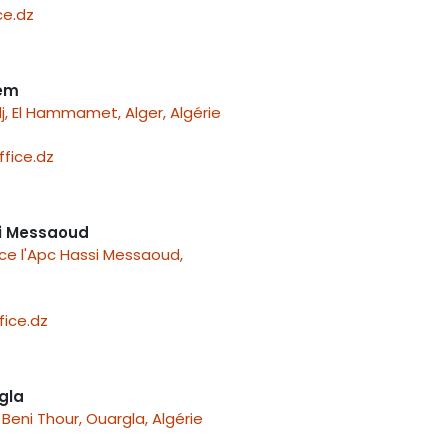
e.dz
nem
j, El Hammamet, Alger, Algérie
fice.dz
i Messaoud
ace l'Apc Hassi Messaoud,
ice.dz
gla
Beni Thour, Ouargla, Algérie