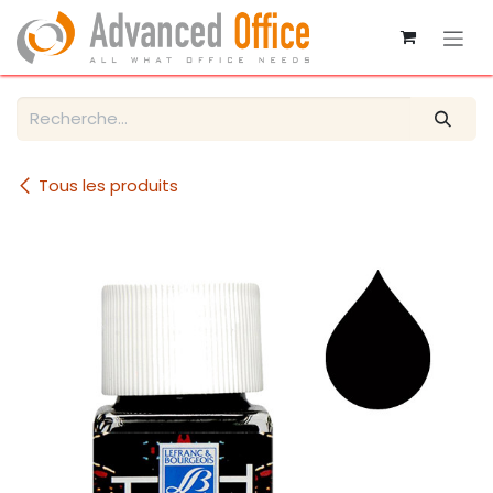
Se rendre au contenu
Tous les produits