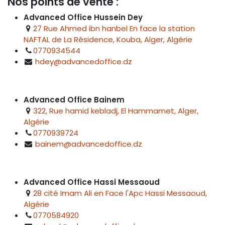
Nos points de vente :
Advanced Office Hussein Dey
27 Rue Ahmed ibn hanbel En face la station
NAFTAL de La Résidence, Kouba, Alger, Algérie
0770934544
hdey@advancedoffice.dz
Advanced Office Bainem
322, Rue hamid kebladj, El Hammamet, Alger,
Algérie
0770939724
bainem@advancedoffice.dz
Advanced Office Hassi Messaoud
28 cité Imam Ali en Face l'Apc Hassi Messaoud,
Algérie
0770584920