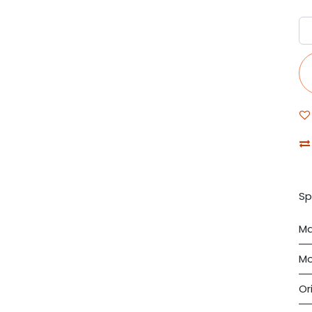
Sp
Ma
Mo
Or