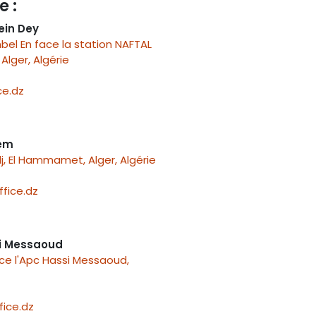
e :
ein Dey
el En face la station NAFTAL
Alger, Algérie
e.dz
nem
j, El Hammamet, Alger, Algérie
fice.dz
i Messaoud
ace l'Apc Hassi Messaoud,
ice.dz