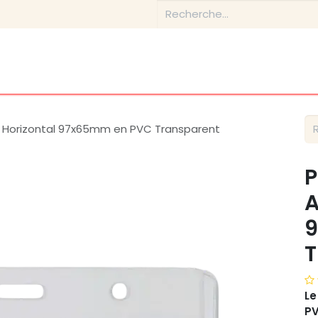
Boutique
Conseils & Inspirations
Contactez-nous
 Horizontal 97x65mm en PVC Transparent
P
A
T
Le
PV