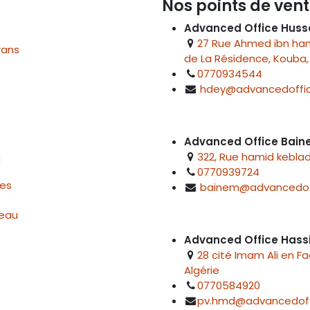
Nos points de vent
Advanced Office Huss
27 Rue Ahmed ibn hanb
rans
de La Résidence, Kouba, 
0770934544
hdey@advancedoffic
Advanced Office Bai
322, Rue hamid keblad
u
0770939724
res
bainem@advancedof
reau
Advanced Office Hass
28 cité Imam Ali en F
Algérie
0770584920
pv.hmd@advancedoff