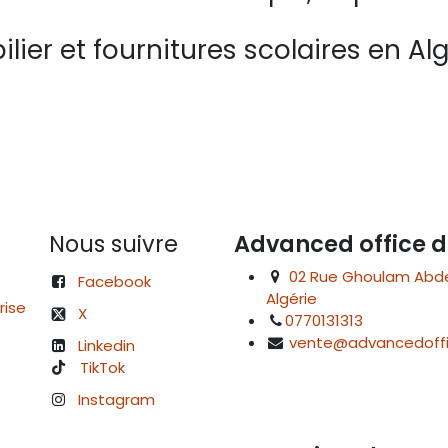
lier et fournitures scolaires en Alg
Nous suivre
Advanced office d
02 Rue Ghoulam Abdelk
Facebook
Algérie
rise
X
0770131313
vente@advancedoffi
Linkedin
TikTok
Instagram