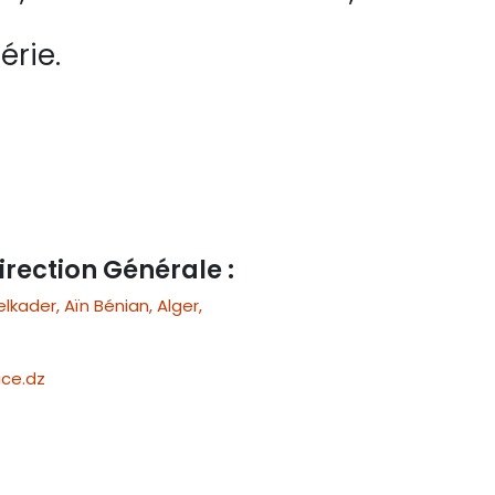
érie.
irection Générale :
ader, Aïn Bénian, Alger,
ce.dz