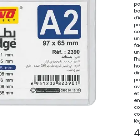
po
ba
d'
pr
co
un
fa
un
l'
ho
di
pr
av
et
en
co
co
lé
4