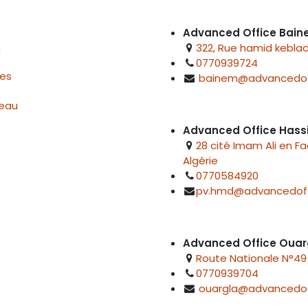
Advanced Office Bai
322, Rue hamid keblad
u
0770939724
res
bainem@advancedof
reau
Advanced Office Hass
28 cité Imam Ali en F
Algérie
0770584920
pv.hmd@advancedoff
Advanced Office Ouar
Route Nationale N°49 
0770939704
ouargla@advancedof