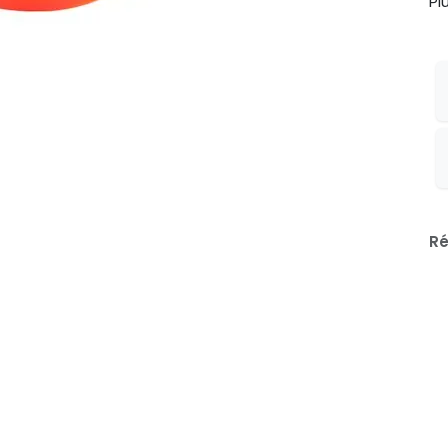
Pl
Ré