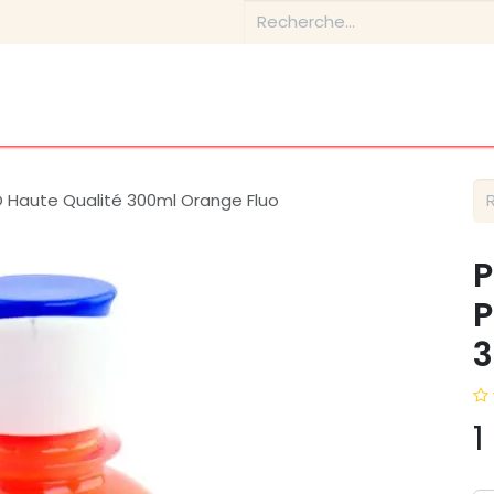
Boutique
Conseils & Inspirations
Contactez-nous
 Haute Qualité 300ml Orange Fluo
P
P
3
1