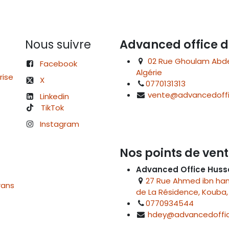
Nous suivre
Advanced office d
02 Rue Ghoulam Abdelk
Facebook
Algérie
rise
X
0770131313
vente@advancedoffi
Linkedin
TikTok
Instagram
Nos points de vent
Advanced Office Huss
27 Rue Ahmed ibn hanb
rans
de La Résidence, Kouba, 
0770934544
hdey@advancedoffic