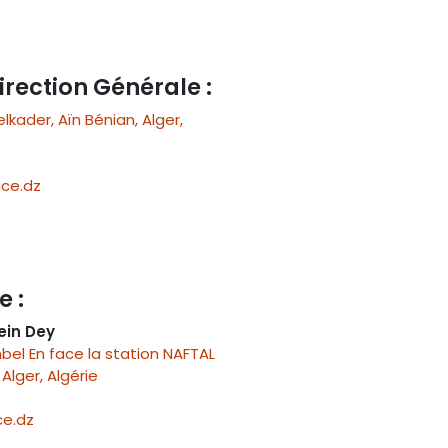
irection Générale :
ader, Aïn Bénian, Alger,
ce.dz
e :
ein Dey
el En face la station NAFTAL
Alger, Algérie
e.dz