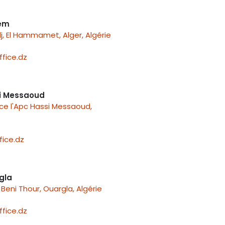
nem
j, El Hammamet, Alger, Algérie
fice.dz
i Messaoud
ace l'Apc Hassi Messaoud,
ice.dz
gla
Beni Thour, Ouargla, Algérie
fice.dz