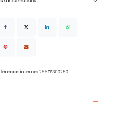
us d'informations
férence interne:
255TF300250