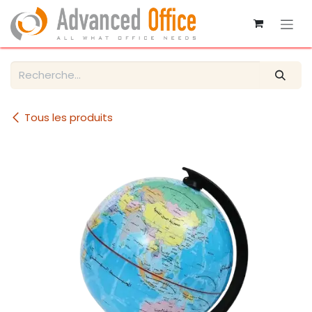
Se rendre au contenu
Tous les produits