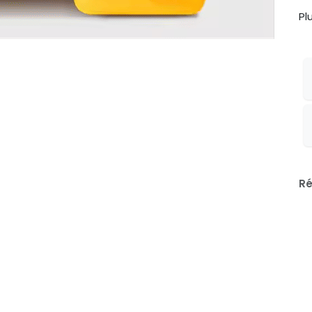
Pl
Ré