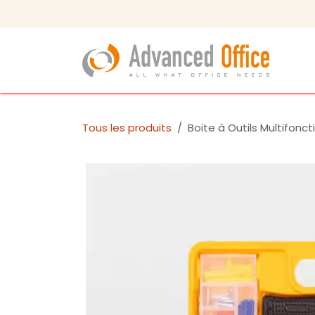
Se rendre au contenu
Tous les produits
Boite à Outils Multifonc