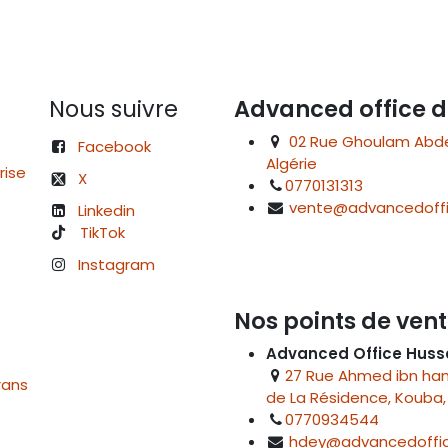
Nous suivre
Advanced office d
02 Rue Ghoulam Abdelk
Facebook
Algérie
rise
X
0770131313
vente@advancedoffi
Linkedin
TikTok
Instagram
Nos points de vent
Advanced Office Huss
27 Rue Ahmed ibn hanb
rans
de La Résidence, Kouba, 
0770934544
hdey@advancedoffic