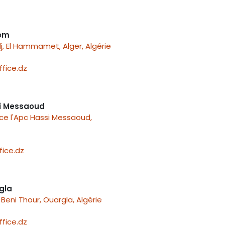
nem
j, El Hammamet, Alger, Algérie
fice.dz
i Messaoud
ace l'Apc Hassi Messaoud,
ice.dz
gla
Beni Thour, Ouargla, Algérie
fice.dz