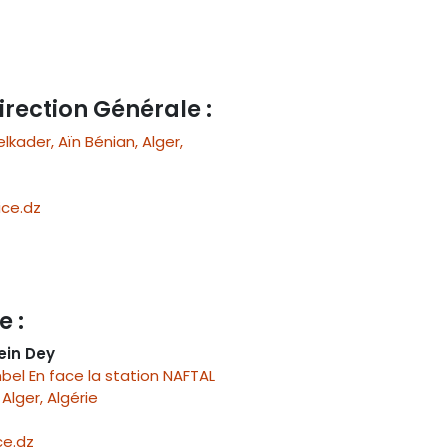
irection Générale :
ader, Aïn Bénian, Alger,
ce.dz
e :
ein Dey
el En face la station NAFTAL
Alger, Algérie
e.dz