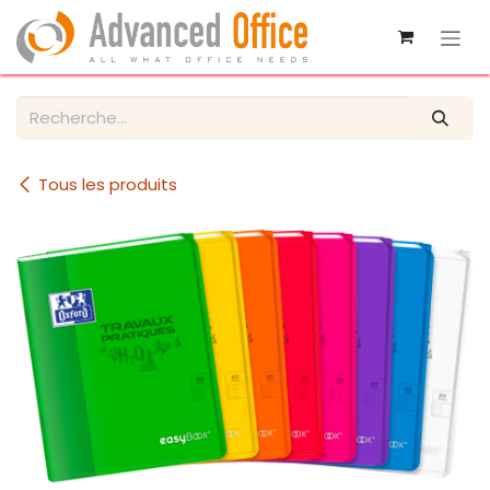
Se rendre au contenu
Tous les produits