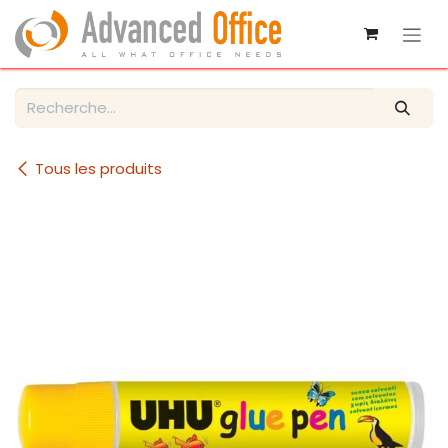
Se rendre au contenu
Tous les produits