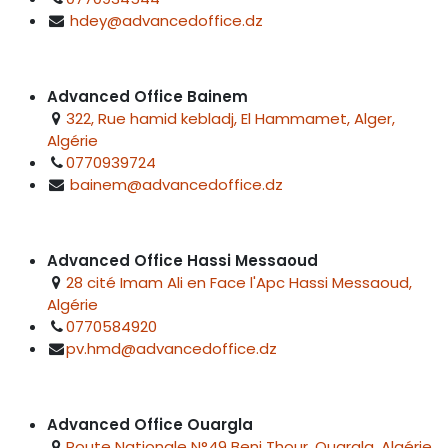
hdey@advancedoffice.dz
Advanced Office Bainem
322, Rue hamid kebladj, El Hammamet, Alger,
Algérie
0770939724
bainem@advancedoffice.dz
Advanced Office Hassi Messaoud
28 cité Imam Ali en Face l'Apc Hassi Messaoud,
Algérie
0770584920
pv.hmd@advancedoffice.dz
Advanced Office Ouargla
Route Nationale N°49 Beni Thour, Ouargla, Algérie