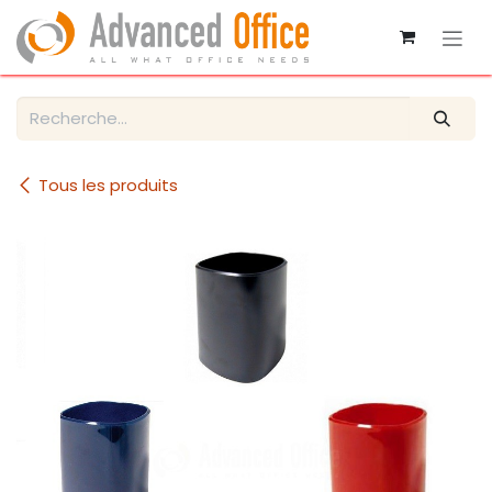
Se rendre au contenu
Tous les produits