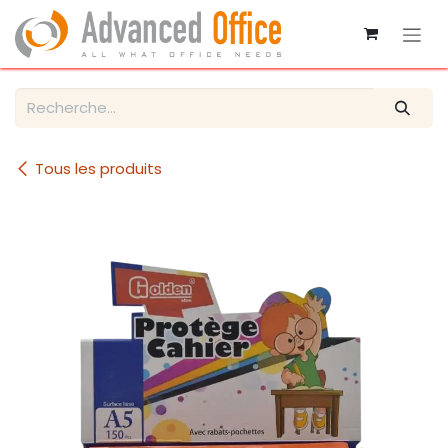
Se rendre au contenu
Tous les produits