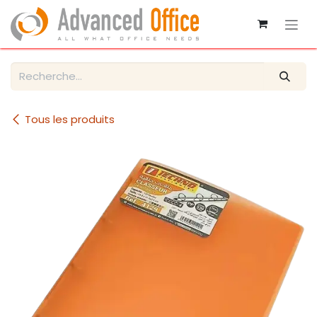
Se rendre au contenu
Tous les produits