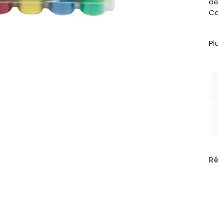
d
Co
Pl
Ré