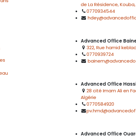
rans
de La Résidence, Kouba, 
0770934544
hdey@advancedoffic
Advanced Office Bai
322, Rue hamid keblad
u
0770939724
res
bainem@advancedof
reau
Advanced Office Hass
28 cité Imam Ali en F
Algérie
0770584920
pv.hmd@advancedoff
Advanced Office Ouar