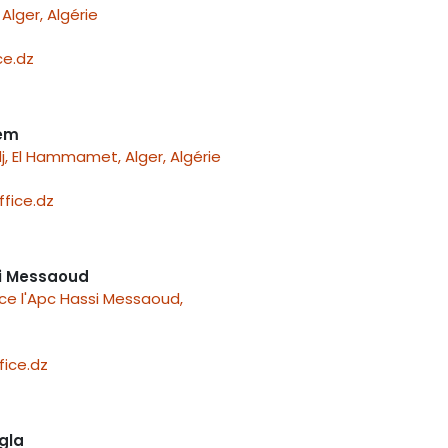
Alger, Algérie
e.dz
nem
j, El Hammamet, Alger, Algérie
fice.dz
i Messaoud
ace l'Apc Hassi Messaoud,
ice.dz
gla