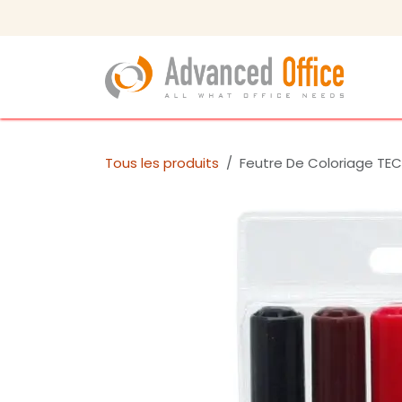
Se rendre au contenu
Tous les produits
Feutre De Coloriage TE