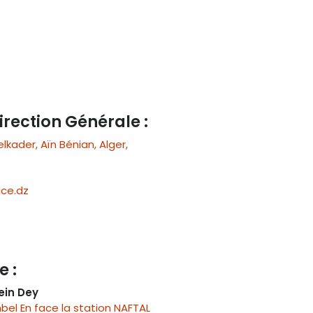
irection Générale :
ader, Aïn Bénian, Alger,
ce.dz
e :
ein Dey
el En face la station NAFTAL