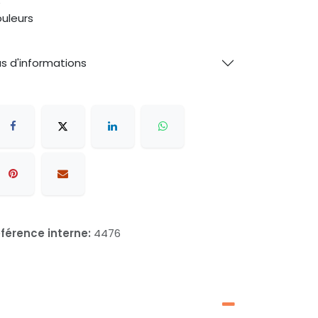
e
uleurs
us d'informations
férence interne:
4476