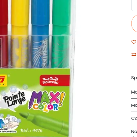
Sp
Ma
Mo
Co
N