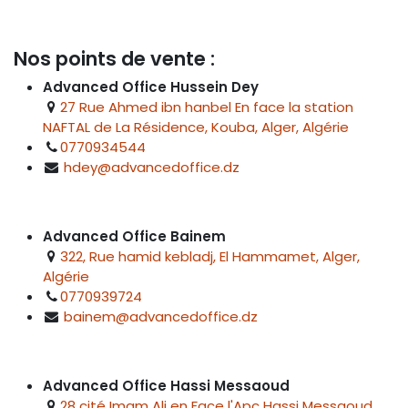
Nos points de vente :
Advanced Office Hussein Dey
27 Rue Ahmed ibn hanbel En face la station
NAFTAL de La Résidence, Kouba, Alger, Algérie
0770934544
hdey@advancedoffice.dz
Advanced Office Bainem
322, Rue hamid kebladj, El Hammamet, Alger,
Algérie
0770939724
bainem@advancedoffice.dz
Advanced Office Hassi Messaoud
28 cité Imam Ali en Face l'Apc Hassi Messaoud,