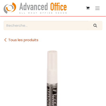
Se rendre au contenu
Tous les produits