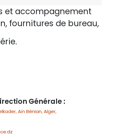
perts et accompagnement
n, fournitures de bureau,
érie.
irection Générale :
ader, Aïn Bénian, Alger,
ce.dz