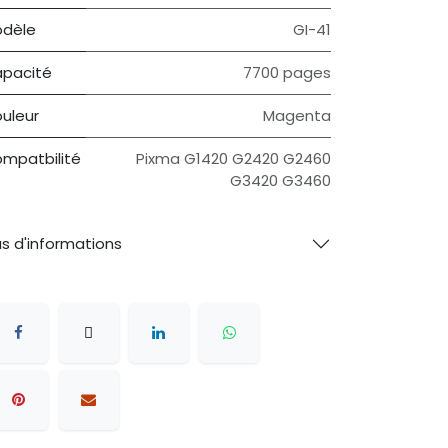
dèle
GI-41
pacité
7700 pages
uleur
Magenta
mpatbilité
Pixma G1420 G2420 G2460
G3420 G3460
us d'informations