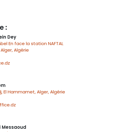
e :
ein Dey
el En face la station NAFTAL
Alger, Algérie
e.dz
nem
j, El Hammamet, Alger, Algérie
fice.dz
i Messaoud