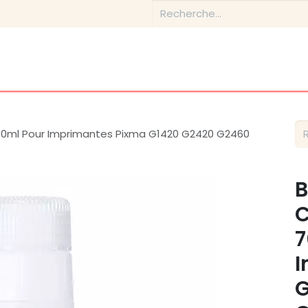
Boutique
Conseils & Inspirations
Contactez-nous
70ml Pour Imprimantes Pixma G1420 G2420 G2460
B
C
7
I
G