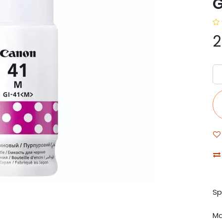
G
2
Sp
Ma