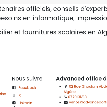
rtenaires officiels, conseils d’ex
esoins en informatique, impressio
lier et fournitures scolaires en Alg
Nous suivre
Advanced office d
02 Rue Ghoulam Abdelk
Facebook
Algérie
rise
X
0770131313
vente@advancedoffi
Linkedin