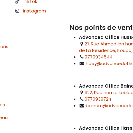
TikTok
Instagram
Nos points de vent
Advanced Office Huss
27 Rue Ahmed ibn hanb
rans
de La Résidence, Kouba, 
0770934544
hdey@advancedoffic
Advanced Office Bai
322, Rue hamid keblad
u
0770939724
res
bainem@advancedof
reau
Advanced Office Hass