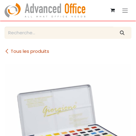
Se rendre au contenu
Tous les produits