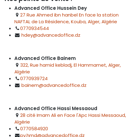
Advanced Office Hussein Dey
27 Rue Ahmed ibn hanbel En face la station
NAFTAL de La Résidence, Kouba, Alger, Algérie
0770934544
hdey@advancedoffice.dz
Advanced Office Bainem
322, Rue hamid kebladj, El Hammamet, Alger,
Algérie
0770939724
bainem@advancedoffice.dz
Advanced Office Hassi Messaoud
28 cité Imam Ali en Face l'Apc Hassi Messaoud,
Algérie
0770584920
pv.hmd@advancedoffice.dz