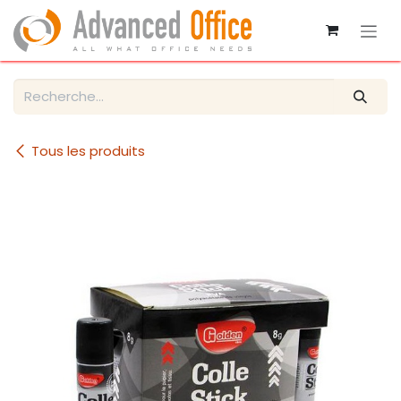
Se rendre au contenu
Tous les produits