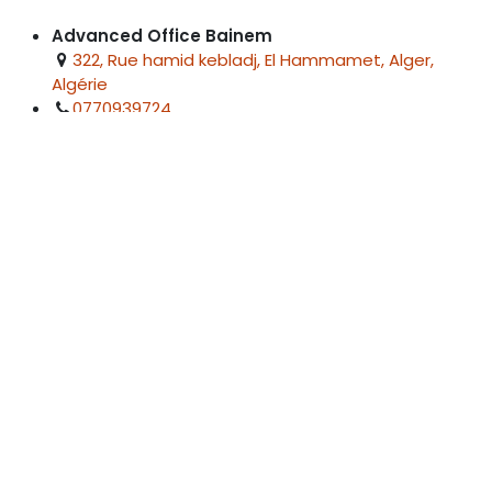
Advanced Office Bainem
322, Rue hamid kebladj, El Hammamet, Alger,
Algérie
0770939724
bainem@advancedoffice.dz
Advanced Office Hassi Messaoud
28 cité Imam Ali en Face l'Apc Hassi Messaoud,
Algérie
0770584920
pv.hmd@advancedoffice.dz
Advanced Office Ouargla
Route Nationale N°49 Beni Thour, Ouargla, Algérie
0770939704
ouargla@advancedoffice.dz