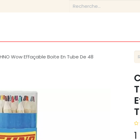
tique
Conseils & Inspirations
Contactez-nous
À prop
HNO Wow Effaçable Boite En Tube De 48
C
E
T
1