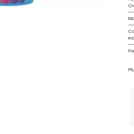
Cr
Ma
C
in
Fo
Pl