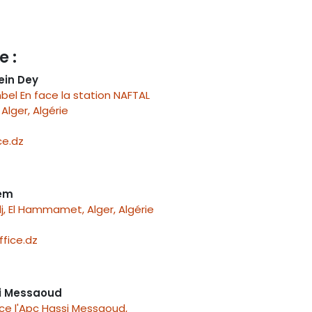
e :
ein Dey
el En face la station NAFTAL
Alger, Algérie
e.dz
nem
j, El Hammamet, Alger, Algérie
fice.dz
i Messaoud
ace l'Apc Hassi Messaoud,