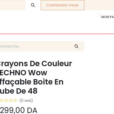
Contactez-nous
MON PA
os de nous
Cadeaux d'entreprise
politique de confidentia
rayons De Couleur
TECHNO Wow
ffaçable Boite En
ube De 48
(0 avis)
 299,00
DA