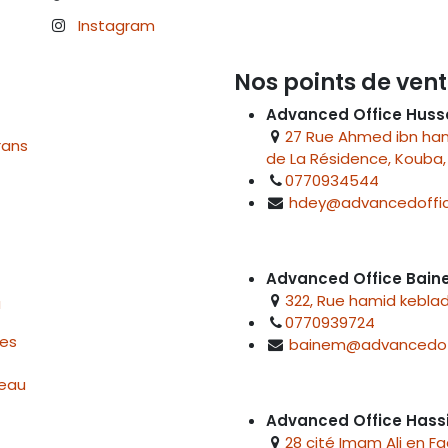
Instagram
Nos points de vent
Advanced Office Huss
27 Rue Ahmed ibn hanb
rans
de La Résidence, Kouba, 
0770934544
hdey@advancedoffic
Advanced Office Bai
322, Rue hamid keblad
u
0770939724
res
bainem@advancedof
reau
Advanced Office Hass
28 cité Imam Ali en F