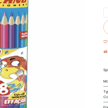
Sp
Ma
Ty
Co
Fo