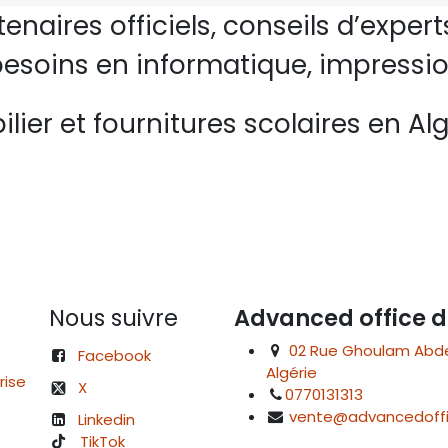
rtenaires officiels, conseils d’ex
esoins en informatique, impressio
lier et fournitures scolaires en Alg
Nous suivre
Advanced office d
02 Rue Ghoulam Abdelk
Facebook
Algérie
rise
X
0770131313
vente@advancedoffi
Linkedin
TikTok