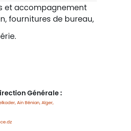
perts et accompagnement
n, fournitures de bureau,
érie.
irection Générale :
ader, Aïn Bénian, Alger,
ce.dz