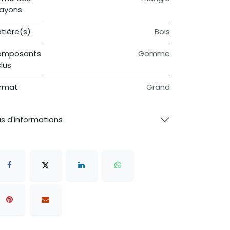
ayons
tière(s)
Bois
omposants
Gomme
clus
rmat
Grand
us d'informations