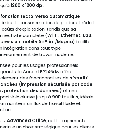
squ’à
1200 x 1200 dpi
.
a
fonction recto-verso automatique
timise la consommation de papier et réduit
s coûts d’exploitation, tandis que sa
nnectivité complète (
Wi-Fi, Ethernet, USB,
pression mobile AirPrint/Mopria
) facilite
n intégration dans tout type
environnement de travail moderne.
nsée pour les usages professionnels
igeants, la Canon LBP246dw offre
alement des fonctionnalités de
sécurité
ancées (impression sécurisée par code
N, protection des données)
et une
pacité évolutive jusqu’à
900 feuilles
, idéale
ur maintenir un flux de travail fluide et
ntinu.
hez
Advanced Office
, cette imprimante
nstitue un choix stratégique pour les clients