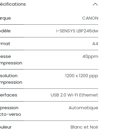
écifications
rque
CANON
dèle
i-SENSYS LBP246dw
rmat
A4
tesse
40ppm
Impression
solution
1200 x 1200 ppp
impression
terfaces
USB 2.0 Wi-Fi Ethernet
pression
Automatique
cto-verso
uleur
Blanc et Noir