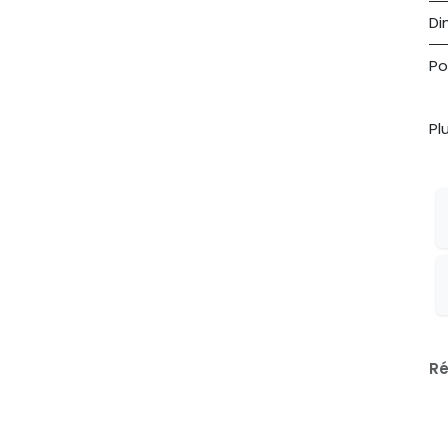
Di
Po
Pl
Ré