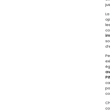
ju
L
op
le
co
im
so
d’
Pe
ex
ég
av
PI
ca
po
co
C
co