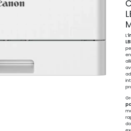
C
L
M
L’
i
L
pe
en
al
av
ad
in
pr
Gr
pa
mo
ra
do
ex