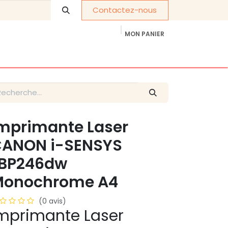
Contactez-nous
MON PANIER
À propos de nous
Cadeaux d'entreprise
mprimante Laser
ANON i-SENSYS
BP246dw
Monochrome A4
(0 avis)
mprimante Laser