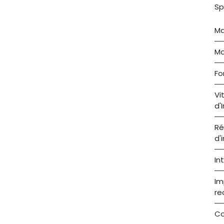
Sp
Ma
Mo
Fo
Vi
d'
Ré
d'
In
Im
re
Co