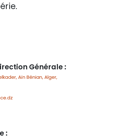
érie.
irection Générale :
ader, Aïn Bénian, Alger,
ce.dz
e :