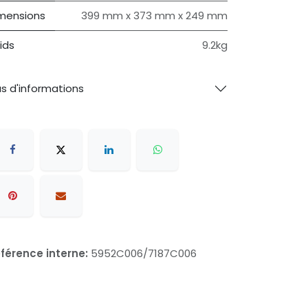
mensions
399 mm x 373 mm x 249 mm
ids
9.2kg
us d'informations
férence interne:
5952C006/7187C006