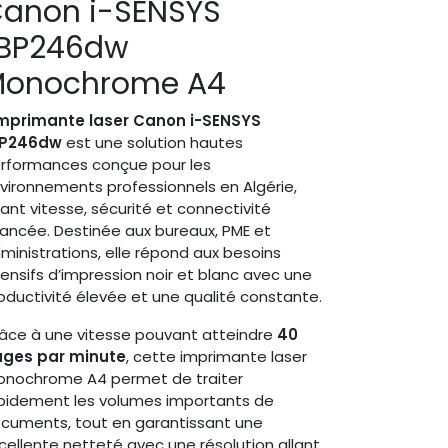
anon i-SENSYS
BP246dw
onochrome A4
mprimante laser Canon i-SENSYS
BP246dw
est une solution hautes
rformances conçue pour les
vironnements professionnels en Algérie,
liant vitesse, sécurité et connectivité
ancée. Destinée aux bureaux, PME et
ministrations, elle répond aux besoins
tensifs d’impression noir et blanc avec une
oductivité élevée et une qualité constante.
âce à une vitesse pouvant atteindre
40
ges par minute
, cette imprimante laser
nochrome A4 permet de traiter
pidement les volumes importants de
cuments, tout en garantissant une
cellente netteté avec une résolution allant