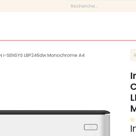
Boutique
Conseils & Inspirations
Contactez-nous
N i-SENSYS LBP246dw Monochrome A4
I
C
L
I