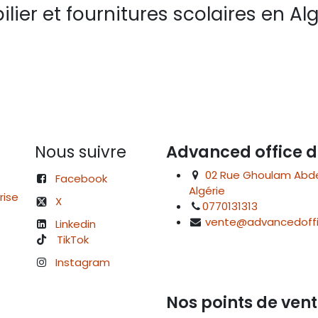
lier et fournitures scolaires en Alg
Nous suivre
Advanced office d
02 Rue Ghoulam Abdelk
Facebook
Algérie
rise
X
0770131313
vente@advancedoffi
Linkedin
TikTok
Instagram
Nos points de vent