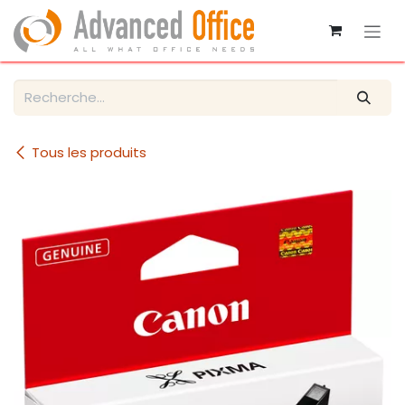
Se rendre au contenu
Tous les produits