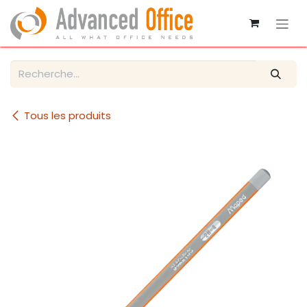
Se rendre au contenu
Tous les produits