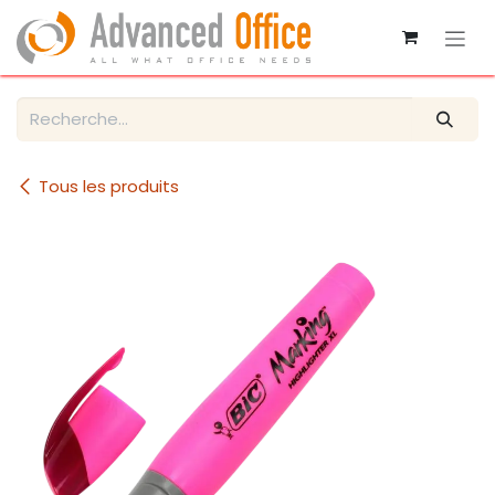
Se rendre au contenu
Tous les produits