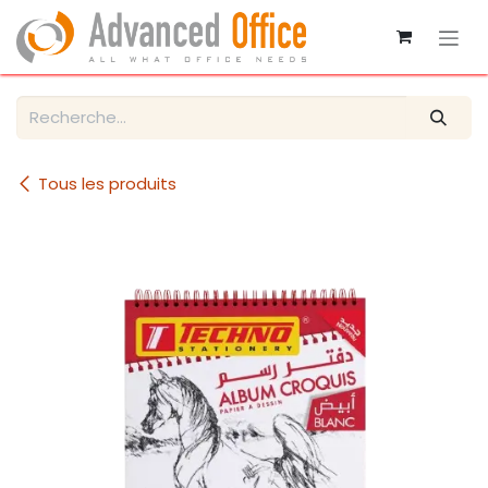
Se rendre au contenu
Tous les produits