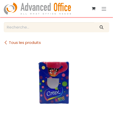
Se rendre au contenu
Tous les produits