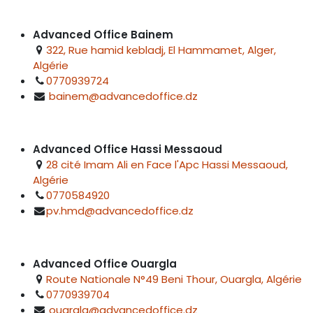
Advanced Office Bainem
322, Rue hamid kebladj, El Hammamet, Alger,
Algérie
0770939724
bainem@advancedoffice.dz
Advanced Office Hassi Messaoud
28 cité Imam Ali en Face l'Apc Hassi Messaoud,
Algérie
0770584920
pv.hmd@advancedoffice.dz
Advanced Office Ouargla
Route Nationale N°49 Beni Thour, Ouargla, Algérie
0770939704
ouargla@advancedoffice.dz