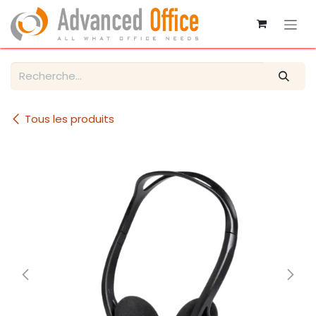
Se rendre au contenu
Tous les produits