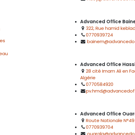
Advanced Office Bai
322, Rue hamid keblad
u
0770939724
res
bainem@advancedof
reau
Advanced Office Hass
28 cité Imam Ali en F
Algérie
0770584920
pv.hmd@advancedoff
Advanced Office Ouar
Route Nationale N°49 
0770939704
ouargla@advancedof