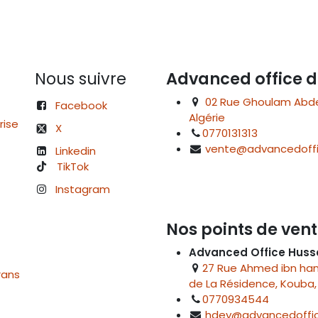
Nous suivre
Advanced office d
02 Rue Ghoulam Abdelk
Facebook
Algérie
rise
X
0770131313
vente@advancedoffi
Linkedin
TikTok
Instagram
Nos points de vent
Advanced Office Huss
27 Rue Ahmed ibn hanb
rans
de La Résidence, Kouba, 
0770934544
hdey@advancedoffic