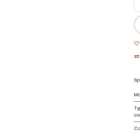
Sp
Ma
Ty
co
Co