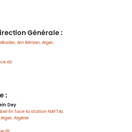
irection Générale :
ader, Aïn Bénian, Alger,
ce.dz
e :
ein Dey
el En face la station NAFTAL
Alger, Algérie
e.dz