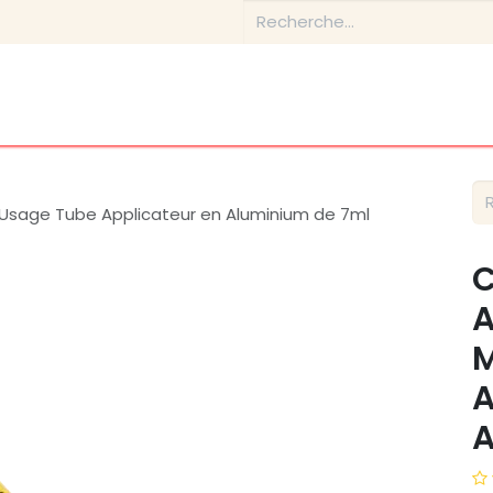
Boutique
Conseils & Inspirations
Contactez-nous
ti-Usage Tube Applicateur en Aluminium de 7ml
C
A
M
A
A