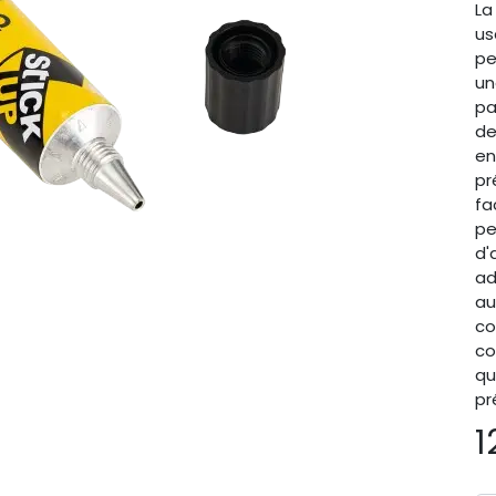
La
us
pe
un
pa
de
en
pr
fa
pe
d'
ad
au
co
co
qu
pr
1