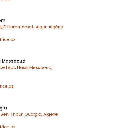
nem
j, El Hammamet, Alger, Algérie
fice.dz
i Messaoud
ace l'Apc Hassi Messaoud,
ice.dz
gla
Beni Thour, Ouargla, Algérie
fice.dz