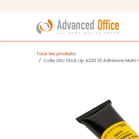
Se rendre au contenu
Tous les produits
Colle DELI Stick Up A220 10 Adhésive Mul