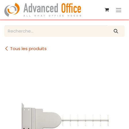
Se rendre au contenu
Tous les produits