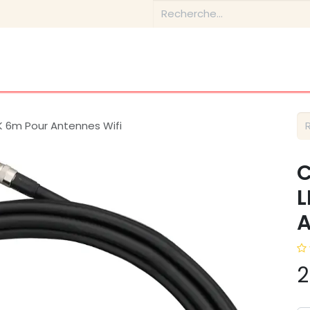
Boutique
Conseils & Inspirations
Contactez-nous
K 6m Pour Antennes Wifi
C
L
A
2