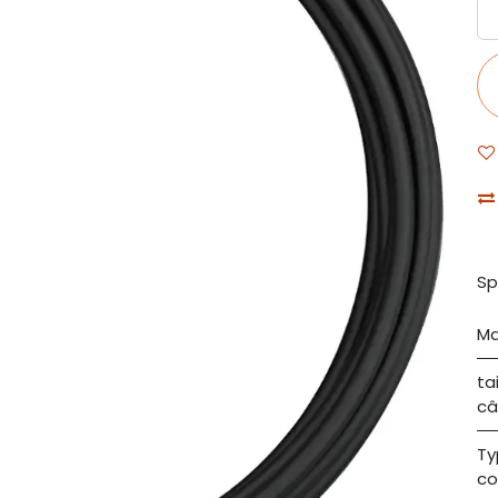
Sp
Ma
ta
câ
Ty
co