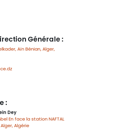
irection Générale :
ader, Aïn Bénian, Alger,
ce.dz
e :
ein Dey
el En face la station NAFTAL
Alger, Algérie