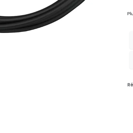
Pl
Ré