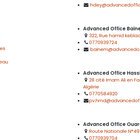
hdey@advancedoffic
Advanced Office Bai
322, Rue hamid keblad
u
0770939724
res
bainem@advancedof
reau
Advanced Office Hass
28 cité Imam Ali en F
Algérie
0770584920
pv.hmd@advancedoff
Advanced Office Ouar
Route Nationale N°49 
0770939704