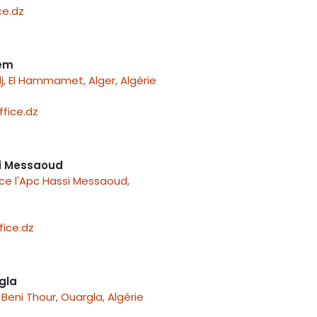
e.dz
nem
j, El Hammamet, Alger, Algérie
fice.dz
i Messaoud
ace l'Apc Hassi Messaoud,
ice.dz
gla
Beni Thour, Ouargla, Algérie