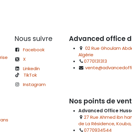
Nous suivre
Advanced office d
02 Rue Ghoulam Abdelk
Facebook
Algérie
rise
X
0770131313
vente@advancedoffi
Linkedin
TikTok
Instagram
Nos points de vent
Advanced Office Huss
27 Rue Ahmed ibn hanb
rans
de La Résidence, Kouba, 
0770934544