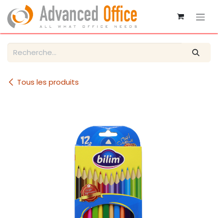
Se rendre au contenu
Tous les produits