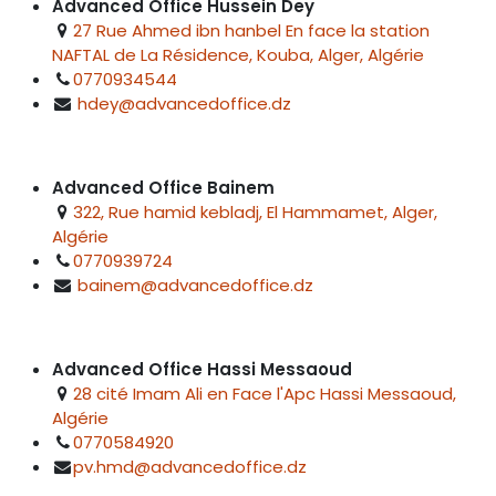
Advanced Office Hussein Dey
27 Rue Ahmed ibn hanbel En face la station
NAFTAL de La Résidence, Kouba, Alger, Algérie
0770934544
hdey@advancedoffice.dz
Advanced Office Bainem
322, Rue hamid kebladj, El Hammamet, Alger,
Algérie
0770939724
bainem@advancedoffice.dz
Advanced Office Hassi Messaoud
28 cité Imam Ali en Face l'Apc Hassi Messaoud,
Algérie
0770584920
pv.hmd@advancedoffice.dz