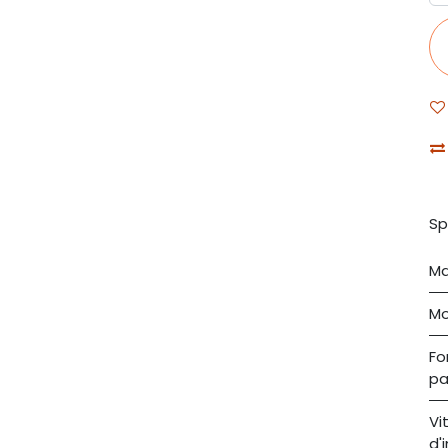
Sp
Ma
Mo
Fo
pa
Vi
d'