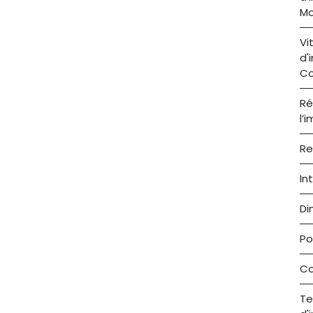
M
Vi
d'
Co
Ré
l’
Re
In
Di
Po
Co
Te