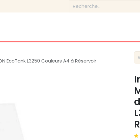
Boutique
Conseils & Inspirations
Contactez-nous
ON EcoTank L3250 Couleurs A4 à Réservoir
I
M
d
L
R