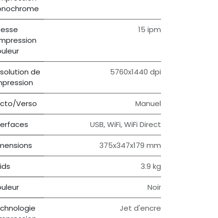
onochrome
tesse
15 ipm
impression
uleur
solution de
5760x1440 dpi
impression
cto/Verso
Manuel
terfaces
USB, WiFi, WiFi Direct
mensions
375‎x347x179 mm
ids
3.9 kg
uleur
Noir
chnologie
Jet d'encre