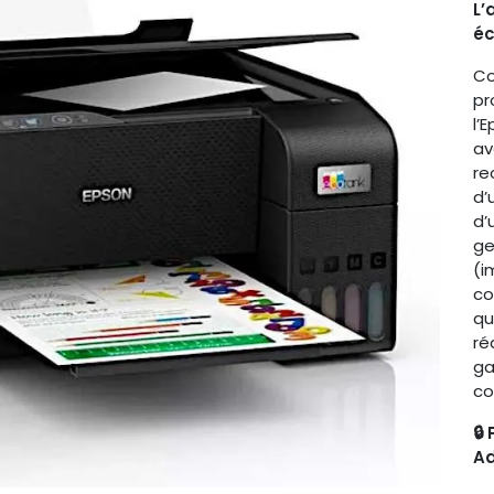
L’
éc
Co
pr
l’
av
re
d’
d’
ge
(i
co
qu
ré
ga
co
🔒
Ad