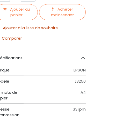
Ajouter au
Acheter
panier
maintenant
Ajouter à la liste de souhaits
Comparer
écifications
rque
EPSON
dèle
L3250
rmats de
A4
pier
tesse
33 ipm
impression