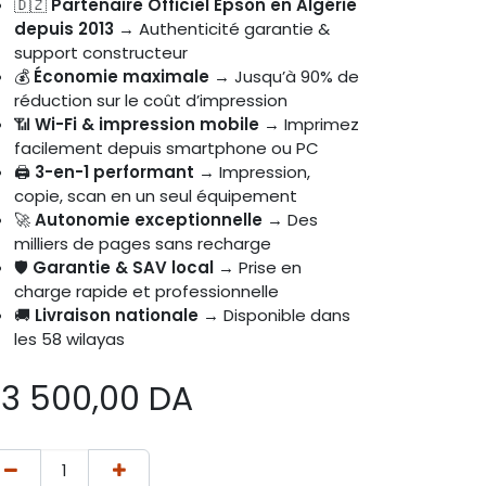
🇩🇿
Partenaire Officiel Epson en Algérie
depuis 2013
→ Authenticité garantie &
support constructeur
💰
Économie maximale
→ Jusqu’à 90% de
réduction sur le coût d’impression
📶
Wi-Fi & impression mobile
→ Imprimez
facilement depuis smartphone ou PC
🖨️
3-en-1 performant
→ Impression,
copie, scan en un seul équipement
🚀
Autonomie exceptionnelle
→ Des
milliers de pages sans recharge
🛡️
Garantie & SAV local
→ Prise en
charge rapide et professionnelle
🚚
Livraison nationale
→ Disponible dans
les 58 wilayas
3 500,00
DA