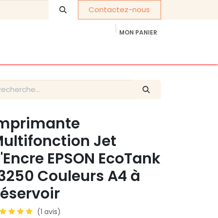
Contactez-nous
MON PANIER
À propos de nous
Cadeaux d'entreprise
mprimante
ultifonction Jet
'Encre EPSON EcoTank
3250 Couleurs A4 à
éservoir
(1 avis)