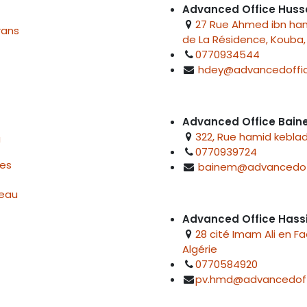
Advanced Office Huss
27 Rue Ahmed ibn hanb
rans
de La Résidence, Kouba, 
0770934544
hdey@advancedoffic
Advanced Office Bai
322, Rue hamid keblad
u
0770939724
res
bainem@advancedof
reau
Advanced Office Hass
28 cité Imam Ali en F
Algérie
0770584920
pv.hmd@advancedoff