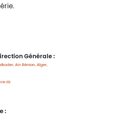
érie.
irection Générale :
ader, Aïn Bénian, Alger,
ce.dz
e :