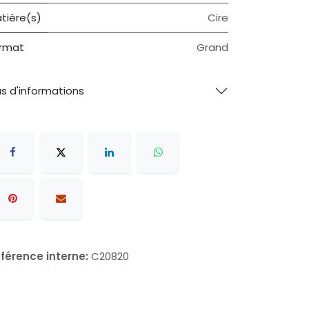
tière(s)
Cire
rmat
Grand
us d'informations
férence interne:
C20820