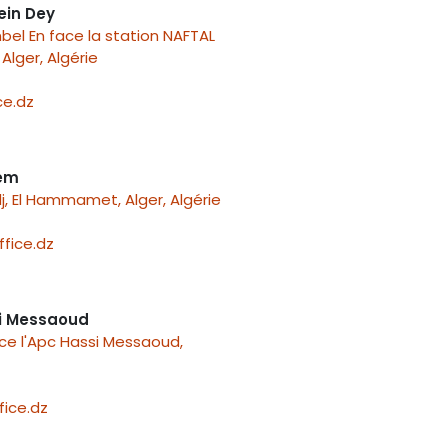
ein Dey
el En face la station NAFTAL
Alger, Algérie
e.dz
nem
j, El Hammamet, Alger, Algérie
fice.dz
i Messaoud
ace l'Apc Hassi Messaoud,
ice.dz