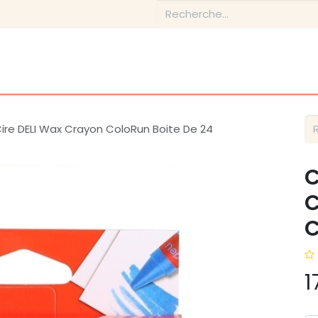
tique
Conseils & Inspirations
Contactez-nous
À prop
ire DELI Wax Crayon ColoRun Boite De 24
C
C
C
1