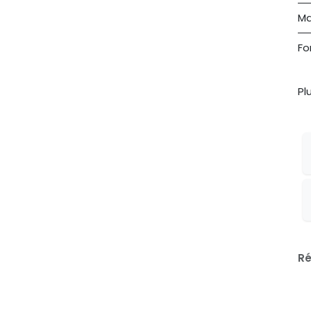
Ma
Fo
Pl
Ré