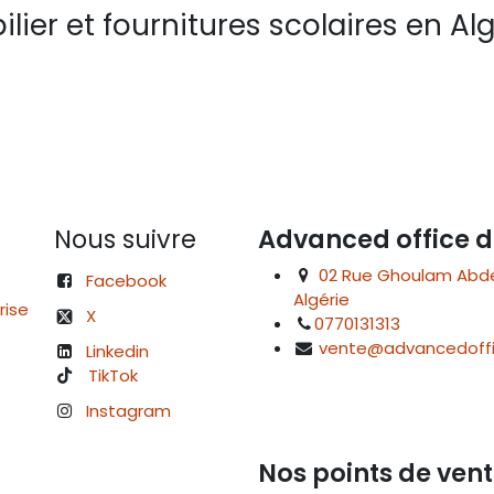
lier et fournitures scolaires en Alg
Nous suivre
Advanced office d
02 Rue Ghoulam Abdelk
Facebook
Algérie
rise
X
0770131313
vente@advancedoffi
Linkedin
TikTok
Instagram
Nos points de vent