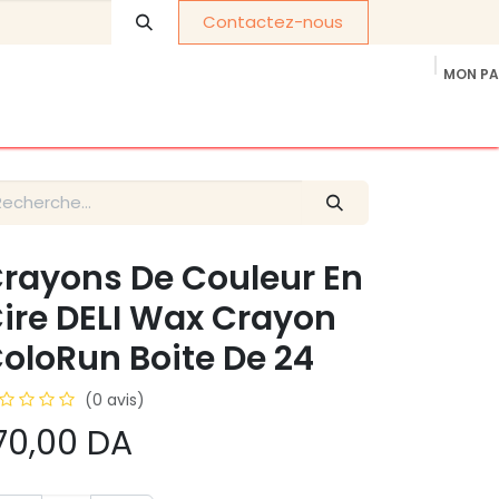
Contactez-nous
MON PA
os de nous
Cadeaux d'entreprise
politique de confidentia
rayons De Couleur En
ire DELI Wax Crayon
oloRun Boite De 24
(0 avis)
70,00
DA