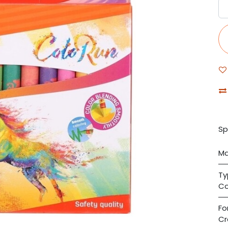
Sp
Ma
Ty
Co
Fo
Cr