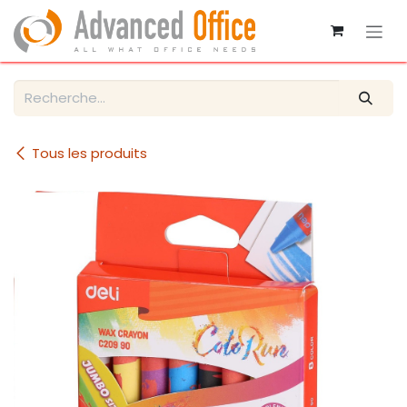
Se rendre au contenu
Tous les produits