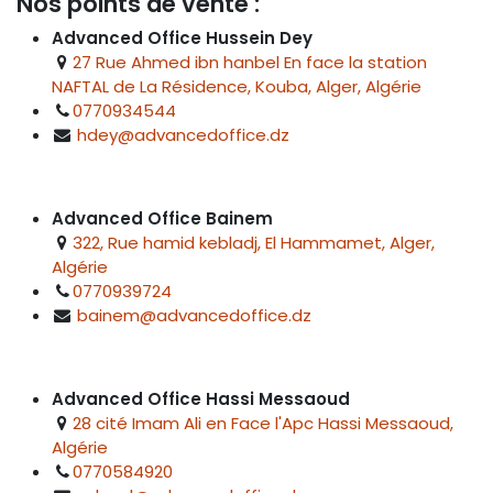
Nos points de vente :
Advanced Office Hussein Dey
27 Rue Ahmed ibn hanbel En face la station
NAFTAL de La Résidence, Kouba, Alger, Algérie
0770934544
hdey@advancedoffice.dz
Advanced Office Bainem
322, Rue hamid kebladj, El Hammamet, Alger,
Algérie
0770939724
bainem@advancedoffice.dz
Advanced Office Hassi Messaoud
28 cité Imam Ali en Face l'Apc Hassi Messaoud,
Algérie
0770584920