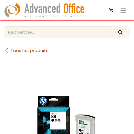
Se rendre au contenu
Tous les produits