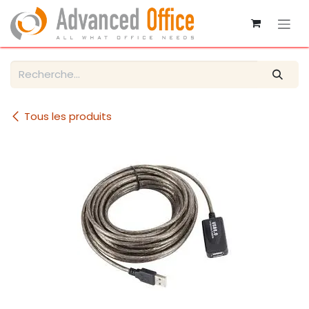
Se rendre au contenu
Tous les produits