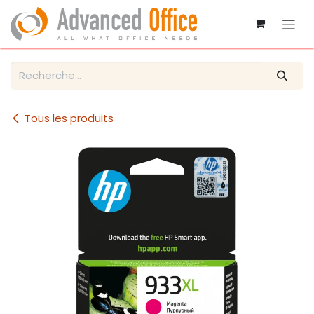
Se rendre au contenu
Tous les produits