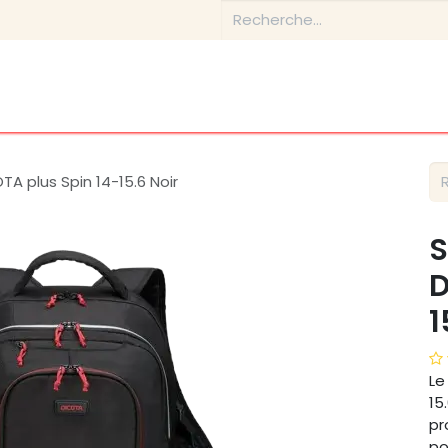
Boutique
Conseils & Inspirations
Contactez-nous
A plus Spin 14-15.6 Noir
S
D
1
Le
15
pr
po