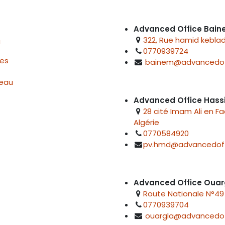
Advanced Office Bai
322, Rue hamid keblad
u
0770939724
res
bainem@advancedof
reau
Advanced Office Hass
28 cité Imam Ali en F
Algérie
0770584920
pv.hmd@advancedoff
Advanced Office Ouar
Route Nationale N°49 
0770939704
ouargla@advancedof