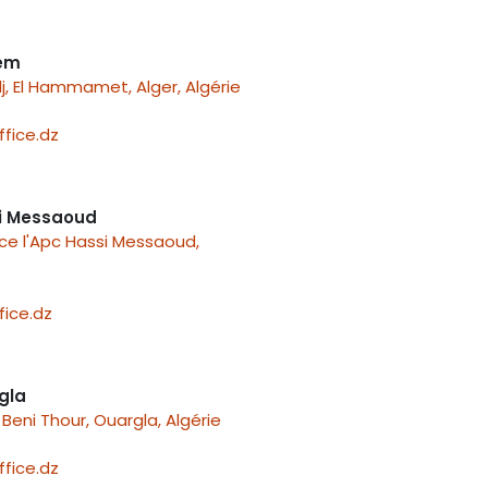
nem
j, El Hammamet, Alger, Algérie
fice.dz
i Messaoud
ace l'Apc Hassi Messaoud,
ice.dz
gla
Beni Thour, Ouargla, Algérie
fice.dz