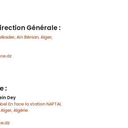
irection Générale :
ader, Aïn Bénian, Alger,
ce.dz
e :
ein Dey
el En face la station NAFTAL
Alger, Algérie
e.dz