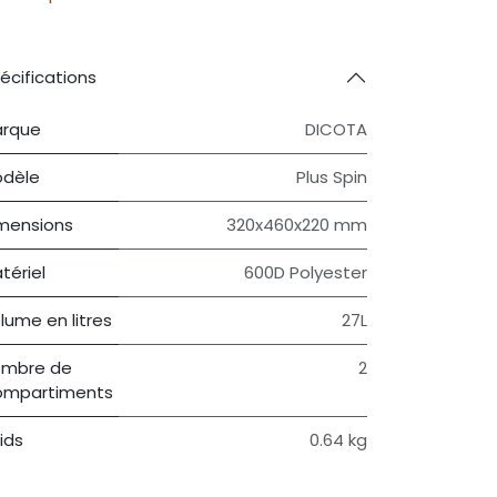
écifications
rque
DICOTA
dèle
Plus Spin
mensions
320x460x220 mm
tériel
600D Polyester
lume en litres
27L
mbre de
2
mpartiments
ids
0.64 kg