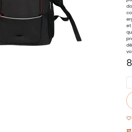
do
co
er
et
qu
pr
dé
vo
8