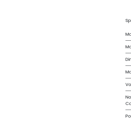
Sp
Ma
Mo
Di
Ma
Vo
No
Co
Po