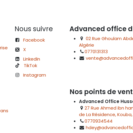
Nous suivre
Advanced office d
02 Rue Ghoulam Abdelk
Facebook
Algérie
rise
X
0770131313
vente@advancedoffi
Linkedin
TikTok
Instagram
Nos points de vent
Advanced Office Huss
27 Rue Ahmed ibn hanb
rans
de La Résidence, Kouba, 
0770934544
hdey@advancedoffic