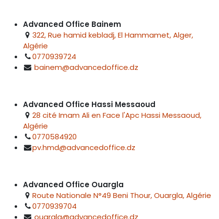
Advanced Office Bainem
322, Rue hamid kebladj, El Hammamet, Alger,
Algérie
0770939724
bainem@advancedoffice.dz
Advanced Office Hassi Messaoud
28 cité Imam Ali en Face l'Apc Hassi Messaoud,
Algérie
0770584920
pv.hmd@advancedoffice.dz
Advanced Office Ouargla
Route Nationale N°49 Beni Thour, Ouargla, Algérie
0770939704
ouargla@advancedoffice.dz