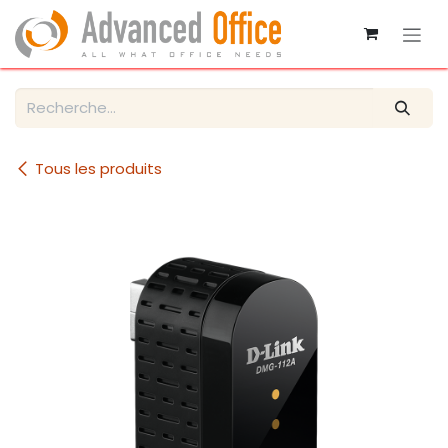
Se rendre au contenu
Tous les produits